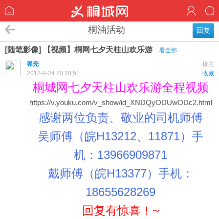
桐油活动
回复
[随笔影像] 【视频】桐网七夕天柱山欢乐游
看全部
弹壳
楼主
2012-8-24 20:20:51
收藏
桐城网七夕天柱山欢乐游全程视频
https://v.youku.com/v_show/id_XNDQyODUwODc2.html
感谢两位负责、敬业的司机师傅
吴师傅（皖H13212、11871）手
机：13966909871
戴师傅（皖H13377）手机：
18655628269
回复有惊喜！~