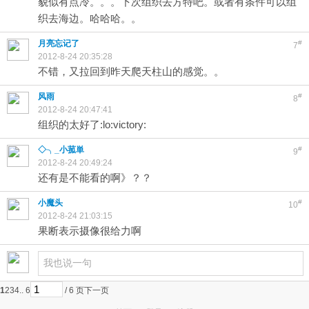
貌似有点冷。。。下次组织去方特吧。或者有条件可以组
织去海边。哈哈哈。。
月亮忘记了
#
7
2012-8-24 20:35:28
不错，又拉回到昨天爬天柱山的感觉。。
风雨
#
8
2012-8-24 20:47:41
组织的太好了:lo:victory:
◇╮_小菰単
#
9
2012-8-24 20:49:24
还有是不能看的啊》？？
小魔头
#
10
2012-8-24 21:03:15
果断表示摄像很给力啊
1
2
3
4
.. 6
/ 6 页
下一页