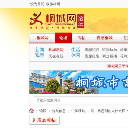
设为首页
收藏桐网
桐城网
论坛
淘帖
直播桐城
积
新闻
生活
桐城新闻
求职招聘
吃喝玩乐
爱车
观察
休闲
民生在线
房屋租售
商企展播
花鸟
《桐城网关于
论坛
分类信息
中国移动
唉，热恋期的人什么样