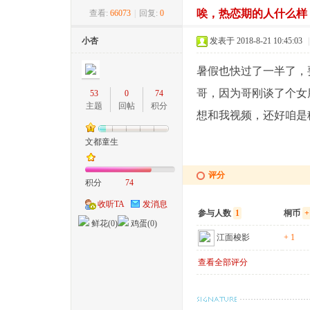
唉，热恋期的人什么样
查看:
66073
|
回复:
0
桐
»
›
›
›
小杏
发表于 2018-8-21 10:45:03
|
暑假也快过了一半了，
哥，因为哥刚谈了个女
53
0
74
主题
回帖
积分
想和我视频，还好咱是
文都童生
城
评分
积分
74
收听TA
发消息
参与人数
1
桐币
+
鲜花(
0
)
鸡蛋(
0
)
江面梭影
+ 1
查看全部评分
网