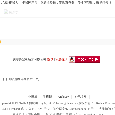
傲，我是桐城人！ 桐城网宗旨：弘扬主旋律，讴歌真善美，传播正能量，彰显精气神。
鸡蛋(
0
)
您需要登录后才可以回帖
登录
|
我要注册
回帖后跳转到最后一页
小黑屋
|
手机版
|
Archiver
|
关于桐网
|
opyright © 1999-2023
桐城网 · 论坛
(http://bbs.itongcheng.cc) 版权所有 All Rights Reserve
!
X3.4
Licensed
皖ICP备14018241号-2
皖公网安备 34088102000114号
法律顾问：
网站咨询（信息举报）：0556-6080123 微信公众号：wwwtongcheng