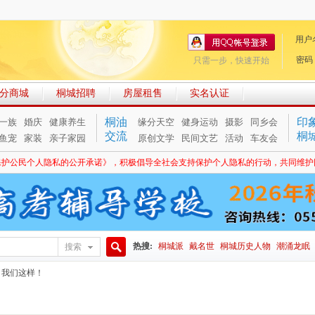
用户
密码
只需一步，快速开始
分商城
桐城招聘
房屋租售
实名认证
桐油
印
一族
婚庆
健康养生
缘分天空
健身运动
摄影
同乡会
交流
桐
鱼宠
家装
亲子家园
原创文学
民间文艺
活动
车友会
保护公民个人隐私的公开承诺》，积极倡导全社会支持保护个人隐私的行动，共同维护
热搜:
桐城派
戴名世
桐城历史人物
潮涌龙眠
搜索
搜
？我们这样！