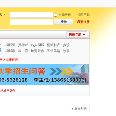
名
自动登录
找回密码
登录
我要注册
快捷导航
象
桐城派
黄梅戏
名人桐城
桐城特产
乡镇
城
桐城歌
教 育
旅游景点
民俗风情
故事
网络健康环境。
桐城网20年
返回列表