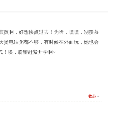
煎熬啊，好想快点过去！为啥，嘿嘿，别羡慕
天煲电话粥都不够，有时候在外面玩，她也会
气！唉，盼望赶紧开学啊~
收起