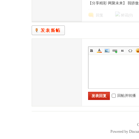
【分享精彩·网聚未来】 我骄
回复
鲜花(
0
)
回帖并转播
发表回复
C
Powered by
Discuz