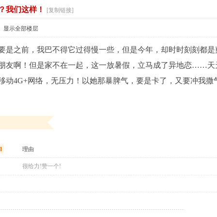
？我们这样！
索
[复制链接]
显示全部楼层
要是之前，我巴不得它过得慢一些，但是今年，却时时刻刻都是
朋友啊！但是家不在一起，这一放暑假，立马成了异地恋
……天
移动4G+网络，无压力！以她那暴脾气，要是卡了，又要冲我撒
1
理由
很给力!赞一个!