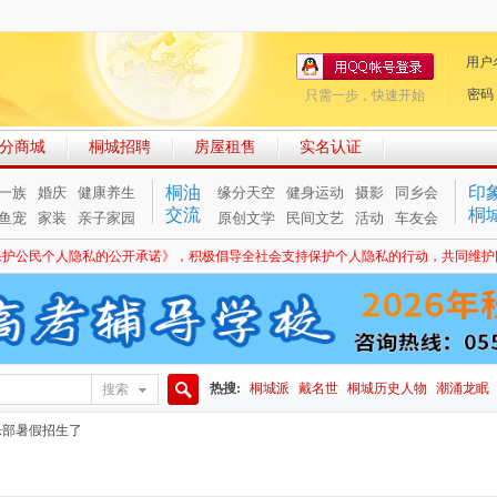
用户
密码
只需一步，快速开始
分商城
桐城招聘
房屋租售
实名认证
桐油
印
一族
婚庆
健康养生
缘分天空
健身运动
摄影
同乡会
交流
桐
鱼宠
家装
亲子家园
原创文学
民间文艺
活动
车友会
保护公民个人隐私的公开承诺》，积极倡导全社会支持保护个人隐私的行动，共同维护
热搜:
桐城派
戴名世
桐城历史人物
潮涌龙眠
搜索
搜
乐部暑假招生了