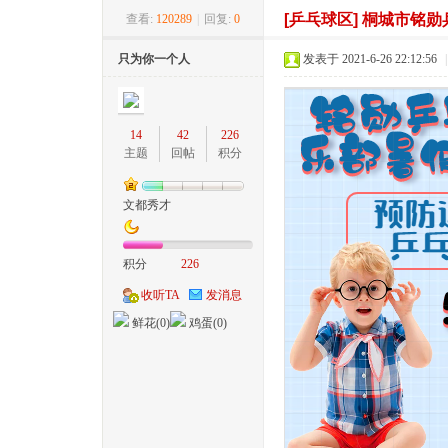
[乒乓球区]
桐城市铭勋
查看:
120289
|
回复:
0
桐
»
›
›
›
只为你一个人
发表于 2021-6-26 22:12:56
|
14
42
226
主题
回帖
积分
文都秀才
城
积分
226
收听TA
发消息
鲜花(
0
)
鸡蛋(
0
)
网