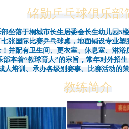
铭勋乒乓球俱乐部
部坐落于桐城市长生居委会长生幼儿园5楼
有七张国际比赛乒乓球桌，地面铺设专业塑
全！并配有卫生间、更衣室、休息室、淋浴
乐部本着“教球育人”的宗旨，常年对外招生
成人培训、承办各级别赛事、比赛活动的
教练简介