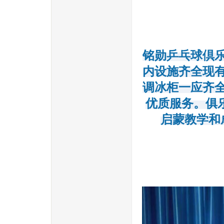
铭勋乒乓球倶乐
内设施齐全现
调冰柜一应齐
优质服务。俱
启蒙教学和