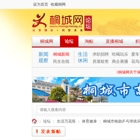
设为首页
收藏桐网
桐城网
论坛
淘帖
直播桐城
积
新闻
生活
桐城新闻
求职招聘
吃喝玩乐
爱车
观察
休闲
民生在线
房屋租售
商企展播
花鸟
《桐城网关于
论坛
生活万花筒
体育健身
桐城市铭勋乒乓球俱