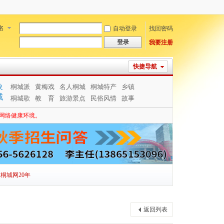
名
自动登录
找回密码
登录
我要注册
快捷导航
象
桐城派
黄梅戏
名人桐城
桐城特产
乡镇
城
桐城歌
教 育
旅游景点
民俗风情
故事
网络健康环境。
桐城网20年
返回列表