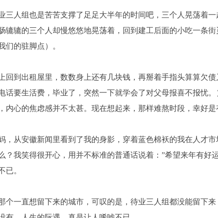
业三人组也是苦苦支撑了足足大半年的时间吧，三个人晃荡着一
肠辘辘的三个人却慢悠悠地晃荡着，回到建工后面的小吃一条街
我们的驻脚点）。
上回到出租屋里，数数身上还有几块钱，再掰着手指头算算欠债
电话要生活费，毕业了，突然一下就学会了对父母报喜不报忧。
，内心的焦虑感并不太甚。现在想起来，那样难熬时段，幸好是
妈，从安徽新闻里看到了我的身影，穿着蓝色棉袄的我在人才市
么？我笑得很开心，用并不标准的普通话说着：”希望来年有好
不已。
那个一直想留下来的城市，可叹的是，待业三人组都没能留下来
没有。人生的际遇，真是让人唏嘘不已。