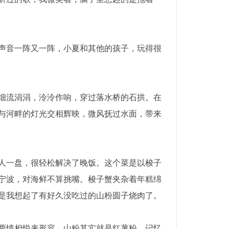
声音一阵又一阵，小夏和其他的孩子，玩得很
细流涓涓，泠泠作响，穿过落水桥的石拱。在
与河畔的灯光交相辉映，微风抚过水面，带来
人一盘，很轻松解决了晚饭。这个菜是以梭子
宁波，对海鲜不算挑嘴。梭子蟹夹杂着年糕绵
是我想起了有好久没吃过的山粉圆子烧肉了。
两情相悦来形容。山粉其实就是红薯粉，记忆