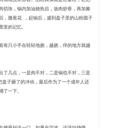
肉切块，锅内加油烧热后，放肉炒香，再加酱
后，撒葱花 ，起锅后，盛到盘子里的山粉圆子
蕾里的记忆。
面有只小手在轻轻地挠，越挠，痒的地方就越
出了几点，一是肉不对，二是锅也不对，三是
了想把盘子砸了的冲动，最后作为了一个成年人还
嘲了一下。
女婿最好这一口，如果在宁波，这该叫烧饼