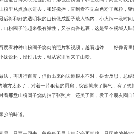
山粉里兑点热水进去，和好搅拌，直到看不见白色粉子颗粒，猪
最后将和好的透明状的山粉做成圆子放入锅内，小火焖一段时间
，山粉圆子吃起来很有弹性，又被肉香包裹，这是留在桐城人味
百度看种种山粉圆子烧肉的照片和视频，越看越馋——好像胃里
小妹说起，没过几天，就从家里寄来了山粉。
做法，再进行百度，但做出来的味道根本不对，拼命反思，总结
总之不对的地方太多了，对着一片狼藉的厨房，突然就来了脾气，有
对着那盘山粉圆子烧肉拍了张照片，还美了图，发了个朋友圈自
家乡的味道。
容易，只要一回去，爸爸每天早上肯定会买朝牌，只因他的外地