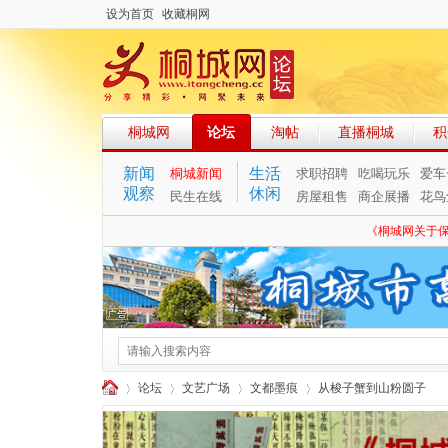
设为首页
收藏桐网
桐城网
论坛
淘帖
直播桐城
积
新闻
生活
桐城新闻
求职招聘
吃喝玩乐
爱车
观察
休闲
民生在线
房屋租售
商企展播
花鸟
《桐城网关于
论坛
文艺广场
文都墨痕
从梭子蟹到山粉圆子