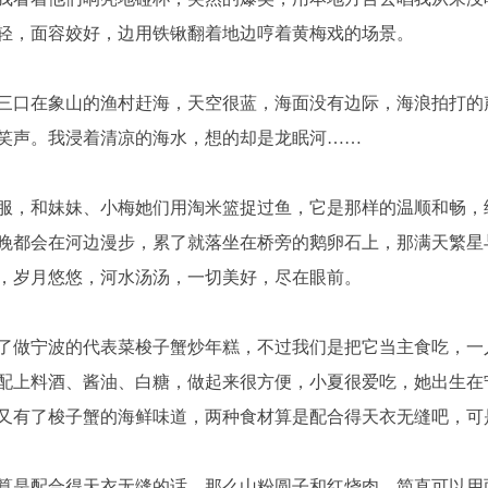
轻，面容姣好，边用铁锹翻着地边哼着黄梅戏的场景。
三口在象山的渔村赶海，天空很蓝，海面没有边际，海浪拍打的
笑声。我浸着清凉的海水，想的却是龙眠河……
服，和妹妹、小梅她们用淘米篮捉过鱼，它是那样的温顺和畅，
晚都会在河边漫步，累了就落坐在桥旁的鹅卵石上，那满天繁星
，岁月悠悠，河水汤汤，一切美好，尽在眼前。
了做宁波的代表菜梭子蟹炒年糕，不过我们是把它当主食吃，一
配上料酒、酱油、白糖，做起来很方便，小夏很爱吃，她出生在
又有了梭子蟹的海鲜味道，两种食材算是配合得天衣无缝吧，可
算是配合得天衣无缝的话，那么山粉圆子和红烧肉，简直可以用