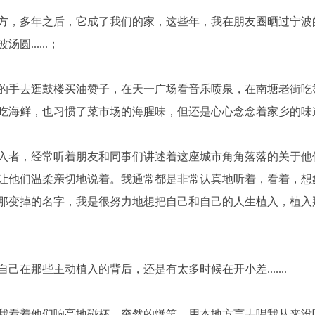
方，多年之后，它成了我们的家，这些年，我在朋友圈晒过宁波
......；
手去逛鼓楼买油赞子，在天一广场看音乐喷泉，在南塘老街吃蟹黄包，
吃海鲜，也习惯了菜市场的海腥味，但还是心心念念着家乡的味
入者，经常听着朋友和同事们讲述着这座城市角角落落的关于他
让他们温柔亲切地说着。我通常都是非常认真地听着，看着，想
那变掉的名字，我是很努力地想把自己和自己的人生植入，植入
己在那些主动植入的背后，还是有太多时候在开小差.......
我看着他们响亮地碰杯，突然的爆笑，用本地方言去唱我从来没