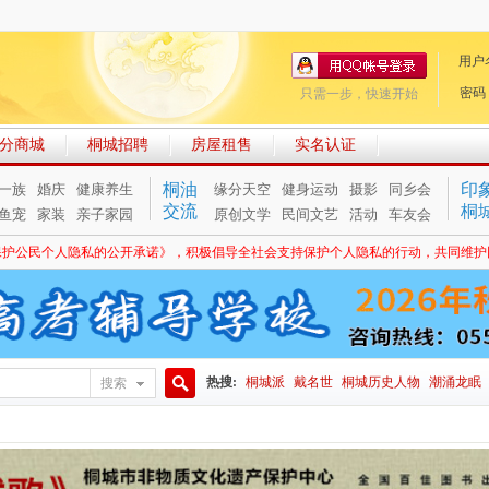
用户
密码
只需一步，快速开始
分商城
桐城招聘
房屋租售
实名认证
桐油
印
一族
婚庆
健康养生
缘分天空
健身运动
摄影
同乡会
交流
桐
鱼宠
家装
亲子家园
原创文学
民间文艺
活动
车友会
保护公民个人隐私的公开承诺》，积极倡导全社会支持保护个人隐私的行动，共同维护
热搜:
桐城派
戴名世
桐城历史人物
潮涌龙眠
搜索
搜