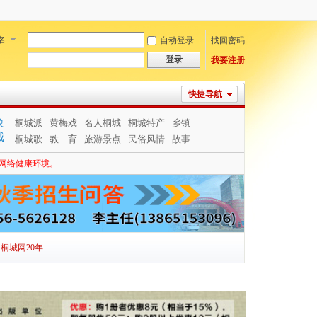
名
自动登录
找回密码
登录
我要注册
快捷导航
象
桐城派
黄梅戏
名人桐城
桐城特产
乡镇
城
桐城歌
教 育
旅游景点
民俗风情
故事
网络健康环境。
桐城网20年