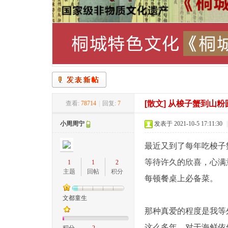
桐
»
›
›
›
[散文]
从梭子蟹到山粉
查看:
78714
|
回复:
7
城
小周周宁
发表于 2021-10-5 17:11:30
|
最近又到了每年吃梭子
等待许久的欣喜，心满
1
1
2
主题
回帖
积分
每顿餐桌上必备菜。
文都童生
那种真爱的程度是我等
网
这么多年，对于海鲜依