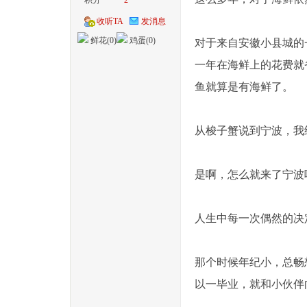
积分
2
收听TA
发消息
鲜花(
0
)
鸡蛋(
0
)
对于来自安徽小县城的
一年在海鲜上的花费就
鱼就算是有海鲜了。
从梭子蟹说到宁波，我
是啊，怎么就来了宁波
人生中每一次偶然的决
那个时候年纪小，总畅
以一毕业，就和小伙伴