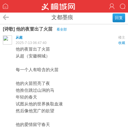
文都墨痕
回复
[诗歌] 他的夜冒出了火苗
看全部
从超
楼主
2025-7-13 06:47:40
收藏
他的夜冒出了火苗
从超（安徽桐城）
每一个人有暗含的火苗
他的火苗照亮了夜
他拴住跳过山涧的马
年轻的春天
试图从他的世界换取血液
然后像他宽广的欲望
他的爱情留守春天