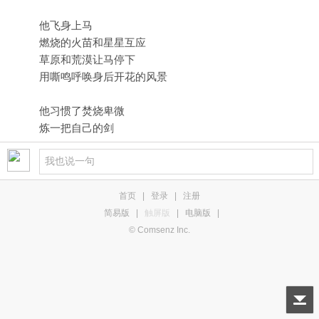
他飞身上马
燃烧的火苗和星星互应
草原和荒漠让马停下
用嘶鸣呼唤身后开花的风景
他习惯了焚烧卑微
炼一把自己的剑
首页
|
登录
|
注册
简易版
|
触屏版
|
电脑版
|
© Comsenz Inc.