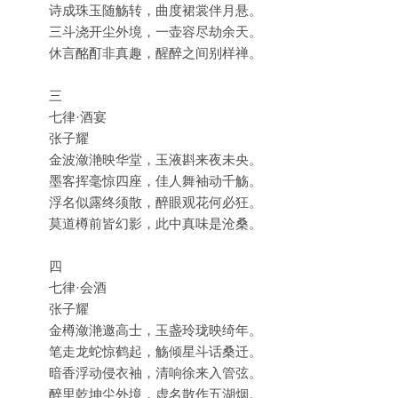
诗成珠玉随觞转，曲度裙裳伴月悬。
三斗浇开尘外境，一壶容尽劫余天。
休言酩酊非真趣，醒醉之间别样禅。
三
七律·酒宴
张子耀
金波潋滟映华堂，玉液斟来夜未央。
墨客挥毫惊四座，佳人舞袖动千觞。
浮名似露终须散，醉眼观花何必狂。
莫道樽前皆幻影，此中真味是沧桑。
四
七律·会酒
张子耀
金樽潋滟邀高士，玉盏玲珑映绮年。
笔走龙蛇惊鹤起，觞倾星斗话桑迁。
暗香浮动侵衣袖，清响徐来入管弦。
醉里乾坤尘外境，虚名散作五湖烟。