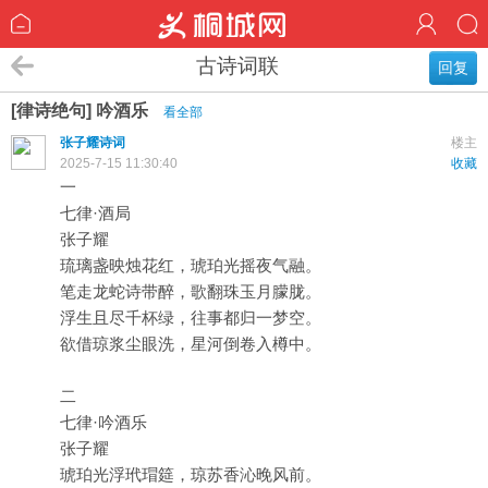
古诗词联
回复
[律诗绝句] 吟酒乐
看全部
张子耀诗词
楼主
2025-7-15 11:30:40
收藏
一
七律·酒局
张子耀
琉璃盏映烛花红，琥珀光摇夜气融。
笔走龙蛇诗带醉，歌翻珠玉月朦胧。
浮生且尽千杯绿，往事都归一梦空。
欲借琼浆尘眼洗，星河倒卷入樽中。
二
七律·吟酒乐
张子耀
琥珀光浮玳瑁筵，琼苏香沁晚风前。