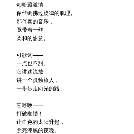
却暗藏激情，
像丝绸拂过旋律的肌理。
那伴奏的音乐，
竟带着一丝
柔和的甜意。
可歌词——
一点也不甜。
它讲述流放，
讲一个孤独旅人，
一步步走向光的路。
它呼唤——
打破枷锁！
让血色的太阳升起，
照亮漆黑的夜晚。