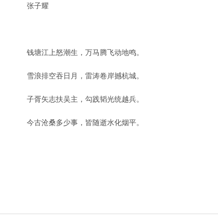
张子耀
钱塘江上怒潮生，万马腾飞动地鸣。
雪浪排空吞日月，雷涛卷岸撼杭城。
子胥矢志扶吴主，勾践韬光统越兵。
今古沧桑多少事，皆随逝水化烟平。