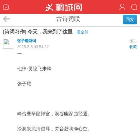
古诗词联
回复
[诗词习作] 今天，我来到了这里
看全部
张子耀诗词
楼主
2025-8-5 03:54:22
收藏
一
七律·灵隐飞来峰
张子耀
峰峦叠翠隐禅宫，涧谷幽深曲径通。
冷洞泉流清俗耳，梵音磬响净心空。