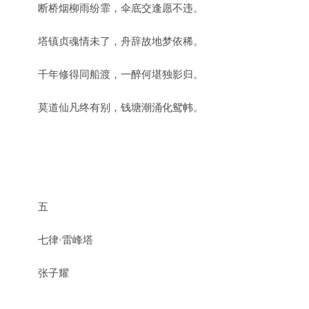
断桥烟柳雨纷霏，伞底交逢愿不违。
塔镇贞魂情未了，舟辞故地梦依稀。
千年修得同船渡，一醉何堪独影归。
莫道仙凡终有别，钱塘潮涌化鸳帏。
五
七律·雷峰塔
张子耀