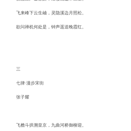
飞来峰下云生岫，灵隐溪边月照松。
欲问禅机何处是，钟声遥送晚霞红。
三
七律·漫步宋街
张子耀
飞檐斗拱溯皇京，九曲河桥御柳迎。