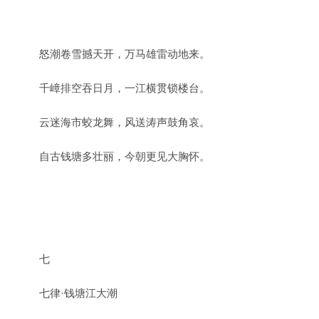
怒潮卷雪撼天开，万马雄雷动地来。
千嶂排空吞日月，一江横贯锁楼台。
云迷海市蛟龙舞，风送涛声鼓角哀。
自古钱塘多壮丽，今朝更见大胸怀。
七
七律·钱塘江大潮