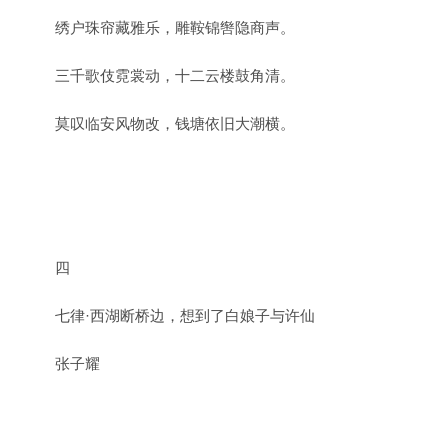
绣户珠帘藏雅乐，雕鞍锦辔隐商声。
三千歌伎霓裳动，十二云楼鼓角清。
莫叹临安风物改，钱塘依旧大潮横。
四
七律·西湖断桥边，想到了白娘子与许仙
张子耀