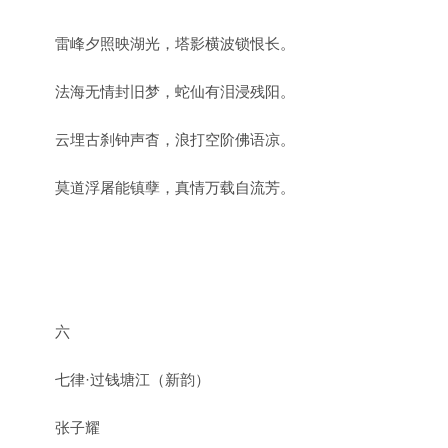
雷峰夕照映湖光，塔影横波锁恨长。
法海无情封旧梦，蛇仙有泪浸残阳。
云埋古刹钟声杳，浪打空阶佛语凉。
莫道浮屠能镇孽，真情万载自流芳。
六
七律·过钱塘江（新韵）
张子耀