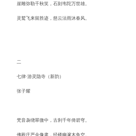
崖雕弥勒千秋笑，石刻韦陀万世雄。
灵鹫飞来留胜迹，慈云法雨沐春风。
二
七律·游灵隐寺（新韵）
张子耀
梵音袅绕翠微中，古刹千年倚碧穹。
佛殿庄严金像肃，经楼幽邃木鱼空。