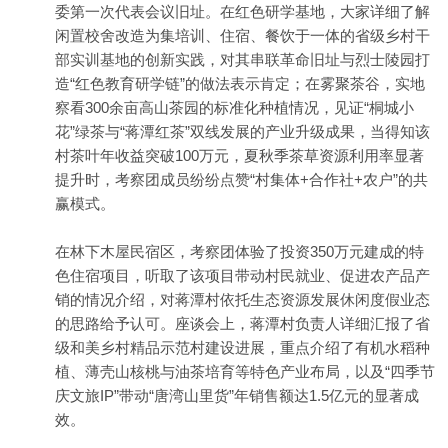
委第一次代表会议旧址。在红色研学基地，大家详细了解
闲置校舍改造为集培训、住宿、餐饮于一体的省级乡村干
部实训基地的创新实践，对其串联革命旧址与烈士陵园打
造“红色教育研学链”的做法表示肯定；在雾聚茶谷，实地
察看300余亩高山茶园的标准化种植情况，见证“桐城小
花”绿茶与“蒋潭红茶”双线发展的产业升级成果，当得知该
村茶叶年收益突破100万元，夏秋季茶草资源利用率显著
提升时，考察团成员纷纷点赞“村集体+合作社+农户”的共
赢模式。
在林下木屋民宿区，考察团体验了投资350万元建成的特
色住宿项目，听取了该项目带动村民就业、促进农产品产
销的情况介绍，对蒋潭村依托生态资源发展休闲度假业态
的思路给予认可。座谈会上，蒋潭村负责人详细汇报了省
级和美乡村精品示范村建设进展，重点介绍了有机水稻种
植、薄壳山核桃与油茶培育等特色产业布局，以及“四季节
庆文旅IP”带动“唐湾山里货”年销售额达1.5亿元的显著成
效。