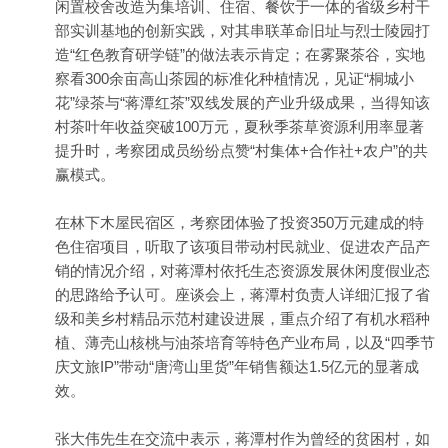
闲置校舍改造为集培训、住宿、餐饮于一体的省级乡村干
部实训基地的创新实践，对其串联革命旧址与烈士陵园打
造“红色教育研学链”的做法表示肯定；在雾聚茶谷，实地
察看300余亩高山茶园的标准化种植情况，见证“桐城小
花”绿茶与“蒋潭红茶”双线发展的产业升级成果，当得知该
村茶叶年收益突破100万元，夏秋季茶草资源利用率显著
提升时，考察团成员纷纷点赞“村集体+合作社+农户”的共
赢模式。
在林下木屋民宿区，考察团体验了投资350万元建成的特
色住宿项目，听取了该项目带动村民就业、促进农产品产
销的情况介绍，对蒋潭村依托生态资源发展休闲度假业态
的思路给予认可。座谈会上，蒋潭村负责人详细汇报了省
级和美乡村精品示范村建设进展，重点介绍了有机水稻种
植、薄壳山核桃与油茶培育等特色产业布局，以及“四季节
庆文旅IP”带动“唐湾山里货”年销售额达1.5亿元的显著成
效。
张大伟先生在交流中表示，蒋潭村作为曾经的贫困村，如