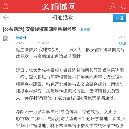
桐油活动
回复
[公益活动] 安徽经济新闻网特别考察
看全部
长岭村
楼主
2025-11-13 13:16:52
收藏
笔墨绘振兴 实地探新机——张大为带队安徽经济新闻网媒
体朋友，考察桐城市唐湾镇蒋潭村
近日，张大为先生带领安徽经济新闻网领导及媒体采访团
一行，深入桐城市唐湾镇蒋潭村开展实地考察，聚焦该村
和美乡村建设、特色产业发展与农文旅融合成效，用镜头
捕捉乡村蝶变，用笔墨传递振兴力量。唐湾镇相关负责
人、蒋潭村“两委”班子成员全程陪同考察或参与座谈。
考察团一行循着蒋潭村“红色铸魂、绿色筑基、文旅添
彩”的发展脉络，先后走访了望狮岭红色研学基地、雾聚茶
谷茶叶种植基地、林下木屋民宿集群及中共桐怀潜中心县