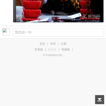
首页
|
登录
|
注册
简易版
|
触屏版
|
电脑版
|
© Comsenz Inc.