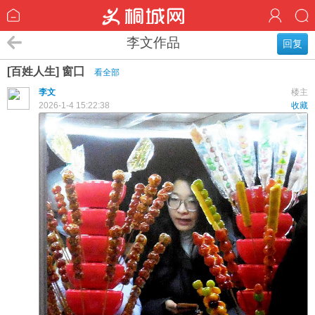
李文作品
回复
[百姓人生] 窗囗
看全部
李文
楼主
2026-1-4 15:22:38
收藏