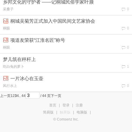
乡邦文化的守护者 ——记桐城民俗学家叶濒
采桑子
0
桐城吴菊芳正式加入中国民间文艺家协会
桐眼
0
项道友荣获“江淮名匠”称号
桐眼
0
梦儿筑在秤杆上
吃白兔的萝卜
1
一片冰心在玉壶
风行水上
0
上一页
1
2
3
4
.. 44
/ 44 页
下一页
首页
|
登录
|
注册
简易版
|
触屏版
|
电脑版
|
© Comsenz Inc.