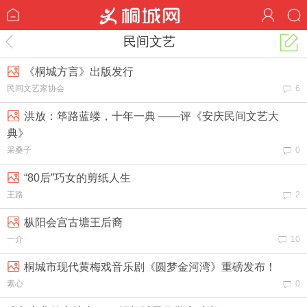
民间文艺
《桐城方言》出版发行
民间文艺家协会
6
洪放：筚路蓝缕，十年一典 ——评《安庆民间文艺大
典》
采桑子
0
“80后”巧女的剪纸人生
王路
2
枞阳会宫古塘王后裔
一介
10
桐城市现代黄梅戏音乐剧《圆梦金河湾》重磅发布！
素心
0